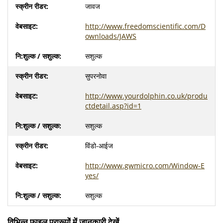
जावज
http://www.freedomscientific.com/D
ownloads/JAWS
सशुल्क
सुपरनोवा
http://www.yourdolphin.co.uk/produ
ctdetail.asp?id=1
सशुल्क
विंडो-आईज
http://www.gwmicro.com/Window-E
yes/
सशुल्क
विभिन्न फ़ाइल प्रारूपों में जानकारी देखें